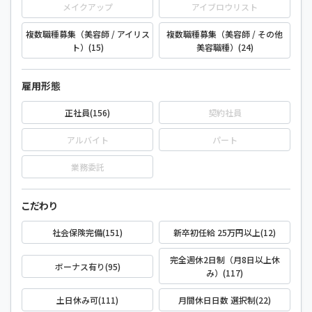
メイクアップ
アイブロウリスト
複数職種募集（美容師 / アイリス
複数職種募集（美容師 / その他
ト）(15)
美容職種）(24)
雇用形態
正社員(156)
契約社員
アルバイト
パート
業務委託
こだわり
社会保険完備(151)
新卒初任給 25万円以上(12)
完全週休2日制（月8日以上休
ボーナス有り(95)
み）(117)
土日休み可(111)
月間休日日数 選択制(22)