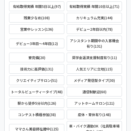
有給取得実績 年間5日以上(97)
有給取得実績 年間10日以上(71)
残業少なめ(108)
カリキュラム充実(144)
営業中レッスン(136)
デビュー2年目以内(78)
アシスタント期間中の入客機会
デビュー3年目～4年目(12)
有り(131)
寮完備(20)
奨学金返済支援制度有り(11)
技術力に高評価(131)
人気エリアに立地(115)
クリエイティブサロン(51)
メディア発信型タイプ(30)
トータルビューティータイプ(48)
通信制歓迎(60)
駅から徒歩5分以内(126)
アットホームサロン(121)
コンテスト積極参加(38)
産休・育休有り(148)
車・バイク通勤OK（社員駐車場
ママさん美容師在籍中(125)