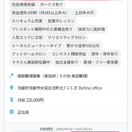
社会保険完備
ボーナス有り
完全週休2日制（月8日以上休み）
土日休み可
カリキュラム充実
営業中レッスン
アシスタント期間中の入客機会有り
技術力に高評価
人気エリアに立地
クリエイティブサロン
トータルビューティータイプ
駅から徒歩5分以内
アットホームサロン
コンテスト積極参加
産休・育休有り
ママさん美容師在籍中
独立支援有り
新規・フリー客多数
複数職種募集（美容師 / その他 美容職種）
京都府京都市伏見区京町北7-1-5 2F Befine office
月給 220,000円
正社員
掲載期間：2026/04/01～2027/03/31