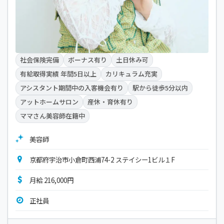
社会保険完備
ボーナス有り
土日休み可
有給取得実績 年間5日以上
カリキュラム充実
アシスタント期間中の入客機会有り
駅から徒歩5分以内
アットホームサロン
産休・育休有り
ママさん美容師在籍中
美容師
京都府宇治市小倉町西浦74-2 ステイシー1ビル１F
月給 216,000円
正社員