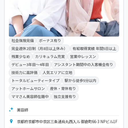
社会保険完備
ボーナス有り
完全週休2日制（月8日以上休み）
有給取得実績 年間5日以上
残業少なめ
カリキュラム充実
営業中レッスン
デビュー3年目～4年目
アシスタント期間中の入客機会有り
技術力に高評価
人気エリアに立地
トータルビューティータイプ
駅から徒歩5分以内
アットホームサロン
産休・育休有り
ママさん美容師在籍中
独立支援有り
美容師
京都府京都市中京区三条通烏丸西入ル 御倉町66-3 NPビル1F