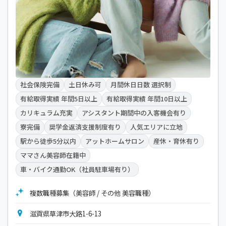
社会保険完備
土日休み可
月間休日日数 選択制
有給取得実績 年間5日以上
有給取得実績 年間10日以上
カリキュラム充実
アシスタント期間中の入客機会有り
寮完備
奨学金返済支援制度有り
人気エリアに立地
駅から徒歩5分以内
アットホームサロン
産休・育休有り
ママさん美容師在籍中
車・バイク通勤OK（社員駐車場有り）
複数職種募集（美容師 / その他 美容職種）
滋賀県草津市大路1-6-13