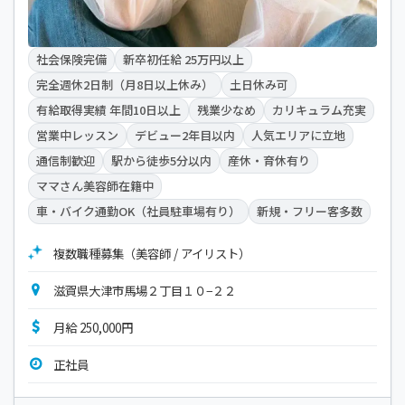
社会保険完備
新卒初任給 25万円以上
完全週休2日制（月8日以上休み）
土日休み可
有給取得実績 年間10日以上
残業少なめ
カリキュラム充実
営業中レッスン
デビュー2年目以内
人気エリアに立地
通信制歓迎
駅から徒歩5分以内
産休・育休有り
ママさん美容師在籍中
車・バイク通勤OK（社員駐車場有り）
新規・フリー客多数
複数職種募集（美容師 / アイリスト）
滋賀県大津市馬場２丁目１０−２２
月給 250,000円
正社員