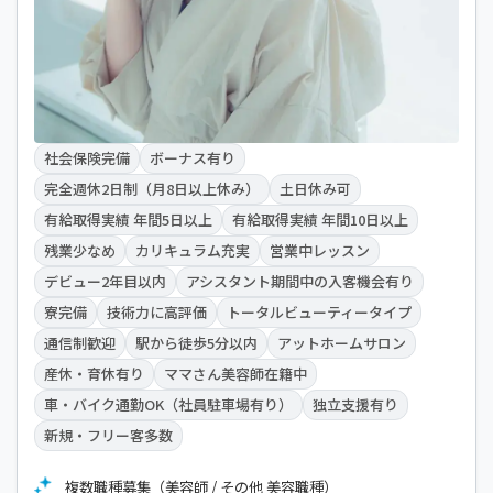
社会保険完備
ボーナス有り
完全週休2日制（月8日以上休み）
土日休み可
有給取得実績 年間5日以上
有給取得実績 年間10日以上
残業少なめ
カリキュラム充実
営業中レッスン
デビュー2年目以内
アシスタント期間中の入客機会有り
寮完備
技術力に高評価
トータルビューティータイプ
通信制歓迎
駅から徒歩5分以内
アットホームサロン
産休・育休有り
ママさん美容師在籍中
車・バイク通勤OK（社員駐車場有り）
独立支援有り
新規・フリー客多数
複数職種募集（美容師 / その他 美容職種）