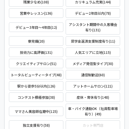
残業少なめ(108)
カリキュラム充実(144)
営業中レッスン(136)
デビュー2年目以内(78)
アシスタント期間中の入客機会
デビュー3年目～4年目(12)
有り(131)
寮完備(20)
奨学金返済支援制度有り(11)
技術力に高評価(131)
人気エリアに立地(115)
クリエイティブサロン(51)
メディア発信型タイプ(30)
トータルビューティータイプ(48)
通信制歓迎(60)
駅から徒歩5分以内(126)
アットホームサロン(121)
コンテスト積極参加(38)
産休・育休有り(148)
車・バイク通勤OK（社員駐車場
ママさん美容師在籍中(125)
有り）(49)
独立支援有り(58)
カット専門店