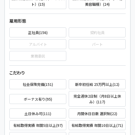
ト）(15)
美容職種）(24)
雇用形態
正社員(156)
契約社員
アルバイト
パート
業務委託
こだわり
社会保険完備(151)
新卒初任給 25万円以上(12)
完全週休2日制（月8日以上休
ボーナス有り(95)
み）(117)
土日休み可(111)
月間休日日数 選択制(22)
有給取得実績 年間5日以上(97)
有給取得実績 年間10日以上(71)