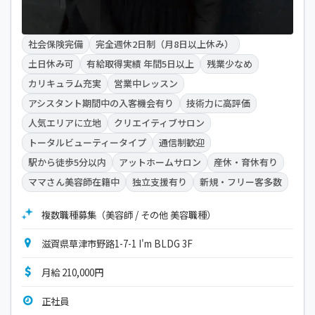
社会保険完備
完全週休2日制（月8日以上休み）
土日休み可
有給取得実績 年間5日以上
残業少なめ
カリキュラム充実
営業中レッスン
アシスタント期間中の入客機会有り
技術力に高評価
人気エリアに立地
クリエイティブサロン
トータルビューティータイプ
通信制歓迎
駅から徒歩5分以内
アットホームサロン
産休・育休有り
ママさん美容師在籍中
独立支援有り
新規・フリー客多数
複数職種募集（美容師 / その他 美容職種）
滋賀県草津市野路1-7-1 I'm BLDG 3F
月給 210,000円
正社員