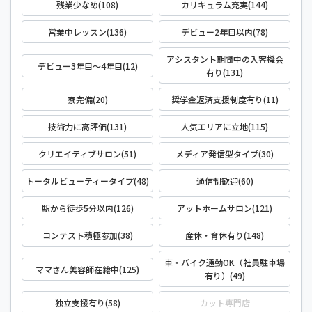
残業少なめ(108)
カリキュラム充実(144)
営業中レッスン(136)
デビュー2年目以内(78)
アシスタント期間中の入客機会
デビュー3年目～4年目(12)
有り(131)
寮完備(20)
奨学金返済支援制度有り(11)
技術力に高評価(131)
人気エリアに立地(115)
クリエイティブサロン(51)
メディア発信型タイプ(30)
トータルビューティータイプ(48)
通信制歓迎(60)
駅から徒歩5分以内(126)
アットホームサロン(121)
コンテスト積極参加(38)
産休・育休有り(148)
車・バイク通勤OK（社員駐車場
ママさん美容師在籍中(125)
有り）(49)
独立支援有り(58)
カット専門店