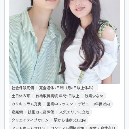
社会保険完備
完全週休2日制（月8日以上休み）
土日休み可
有給取得実績 年間5日以上
残業少なめ
カリキュラム充実
営業中レッスン
デビュー2年目以内
寮完備
技術力に高評価
人気エリアに立地
クリエイティブサロン
駅から徒歩5分以内
アットホームサロン
コンテスト積極参加
産休・育休有り