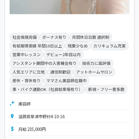
社会保険完備
ボーナス有り
月間休日日数 選択制
有給取得実績 年間10日以上
残業少なめ
カリキュラム充実
営業中レッスン
デビュー2年目以内
アシスタント期間中の入客機会有り
技術力に高評価
人気エリアに立地
通信制歓迎
アットホームサロン
産休・育休有り
ママさん美容師在籍中
車・バイク通勤OK（社員駐車場有り）
新規・フリー客多数
美容師
滋賀県草津市野村4-10-16
月給 235,000円