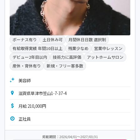
ボーナス有り
土日休み可
月間休日日数 選択制
有給取得実績 年間10日以上
残業少なめ
営業中レッスン
デビュー2年目以内
技術力に高評価
アットホームサロン
産休・育休有り
新規・フリー客多数
美容師
滋賀県草津市笠山1-7-37-4
月給 210,000円
正社員
掲載期間：2026/04/01～2027/03/31