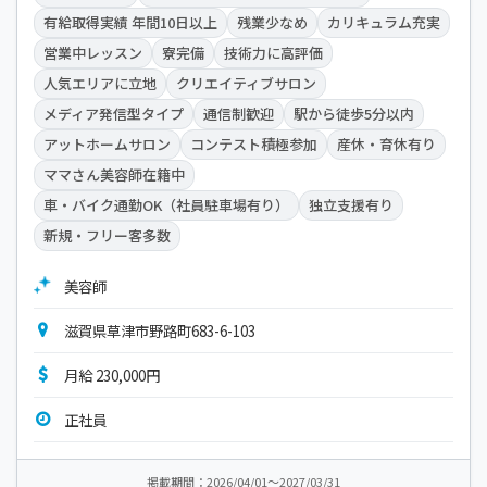
有給取得実績 年間10日以上
残業少なめ
カリキュラム充実
営業中レッスン
寮完備
技術力に高評価
人気エリアに立地
クリエイティブサロン
メディア発信型タイプ
通信制歓迎
駅から徒歩5分以内
アットホームサロン
コンテスト積極参加
産休・育休有り
ママさん美容師在籍中
車・バイク通勤OK（社員駐車場有り）
独立支援有り
新規・フリー客多数
美容師
滋賀県草津市野路町683-6-103
月給 230,000円
正社員
掲載期間：2026/04/01～2027/03/31