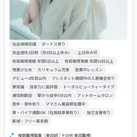
社会保険完備
ボーナス有り
完全週休2日制（月8日以上休み）
土日休み可
有給取得実績 年間5日以上
有給取得実績 年間10日以上
残業少なめ
カリキュラム充実
営業中レッスン
デビュー2年目以内
アシスタント期間中の入客機会有り
寮完備
技術力に高評価
トータルビューティータイプ
通信制歓迎
駅から徒歩5分以内
アットホームサロン
産休・育休有り
ママさん美容師在籍中
車・バイク通勤OK（社員駐車場有り）
独立支援有り
新規・フリー客多数
複数職種募集（美容師 / その他 美容職種）