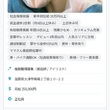
社会保険完備
新卒初任給 25万円以上
完全週休2日制（月8日以上休み）
土日休み可
有給取得実績 年間10日以上
残業少なめ
カリキュラム充実
営業中レッスン
デビュー2年目以内
人気エリアに立地
通信制歓迎
駅から徒歩5分以内
産休・育休有り
ママさん美容師在籍中
車・バイク通勤OK（社員駐車場有り）
新規・フリー客多数
複数職種募集（美容師 / アイリスト）
滋賀県大津市馬場２丁目１０−２２
月給 250,000円
正社員