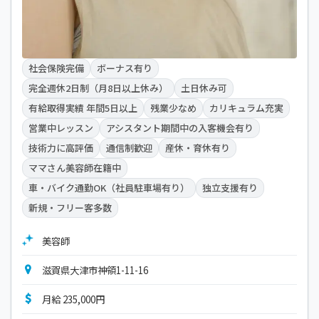
社会保険完備
ボーナス有り
完全週休2日制（月8日以上休み）
土日休み可
有給取得実績 年間5日以上
残業少なめ
カリキュラム充実
営業中レッスン
アシスタント期間中の入客機会有り
技術力に高評価
通信制歓迎
産休・育休有り
ママさん美容師在籍中
車・バイク通勤OK（社員駐車場有り）
独立支援有り
新規・フリー客多数
美容師
滋賀県大津市神領1-11-16
月給 235,000円