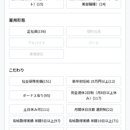
ト）(15)
美容職種）(24)
雇用形態
正社員(156)
契約社員
アルバイト
パート
業務委託
こだわり
社会保険完備(151)
新卒初任給 25万円以上(12)
完全週休2日制（月8日以上休
ボーナス有り(95)
み）(117)
土日休み可(111)
月間休日日数 選択制(22)
有給取得実績 年間5日以上(97)
有給取得実績 年間10日以上(71)