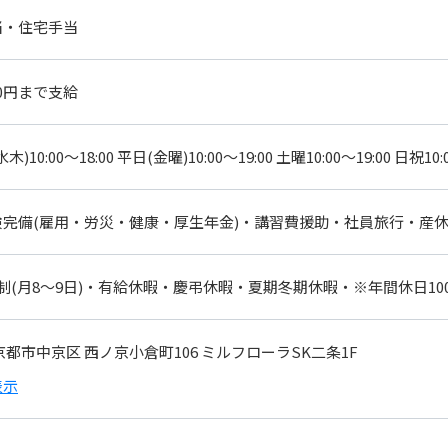
当・住宅手当
00円まで支給
木)10:00〜18:00 平日(金曜)10:00〜19:00 土曜10:00〜19:00 日祝
険完備(雇用・労災・健康・厚生年金)・講習費援助・社員旅行・産
制(月8〜9日)・有給休暇・慶弔休暇・夏期冬期休暇・※年間休日1
京都市中京区 西ノ京小倉町106 ミルフローラSK二条1F
表示