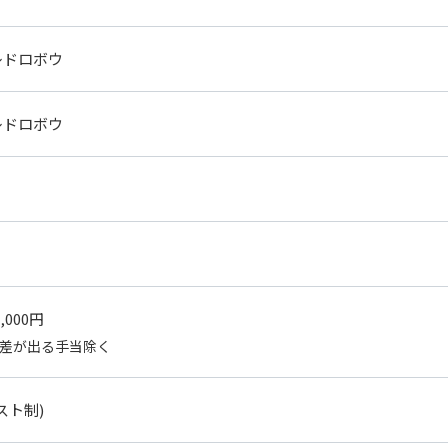
レドロボウ
レドロボウ
,000円
差が出る手当除く
スト制)