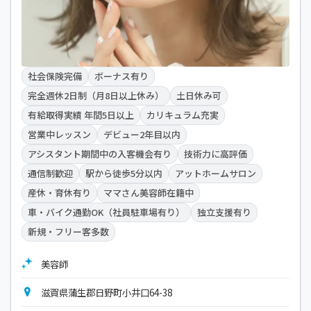
社会保険完備
ボーナス有り
完全週休2日制（月8日以上休み）
土日休み可
有給取得実績 年間5日以上
カリキュラム充実
営業中レッスン
デビュー2年目以内
アシスタント期間中の入客機会有り
技術力に高評価
通信制歓迎
駅から徒歩5分以内
アットホームサロン
産休・育休有り
ママさん美容師在籍中
車・バイク通勤OK（社員駐車場有り）
独立支援有り
新規・フリー客多数
美容師
滋賀県蒲生郡日野町小井口64-38