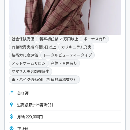
社会保険完備
新卒初任給 25万円以上
ボーナス有り
有給取得実績 年間5日以上
カリキュラム充実
技術力に高評価
トータルビューティータイプ
アットホームサロン
産休・育休有り
ママさん美容師在籍中
車・バイク通勤OK（社員駐車場有り）
美容師
滋賀県野洲市野洲931
月給 220,000円
正社員