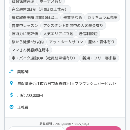
社会保険完備
ボーナス有り
完全週休2日制（月8日以上休み）
有給取得実績 年間10日以上
残業少なめ
カリキュラム充実
営業中レッスン
アシスタント期間中の入客機会有り
技術力に高評価
人気エリアに立地
通信制歓迎
駅から徒歩5分以内
アットホームサロン
産休・育休有り
ママさん美容師在籍中
車・バイク通勤OK（社員駐車場有り）
新規・フリー客多数
美容師
滋賀県東近江市八日市浜野町2-15 ブラウンシュガービル1F
月給 200,000円
正社員
掲載期間：2026/04/01～2027/03/31