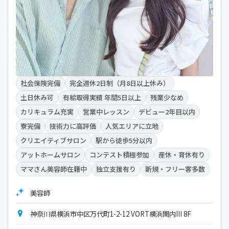
社会保険完備
完全週休2日制（月8日以上休み）
土日休み可
有給取得実績 年間5日以上
残業少なめ
カリキュラム充実
営業中レッスン
デビュー2年目以内
寮完備
技術力に高評価
人気エリアに立地
クリエイティブサロン
駅から徒歩5分以内
アットホームサロン
コンテスト積極参加
産休・育休有り
ママさん美容師在籍中
独立支援有り
新規・フリー客多数
美容師
神奈川県横浜市中区万代町1-2-12 VORT横浜関内III 8F