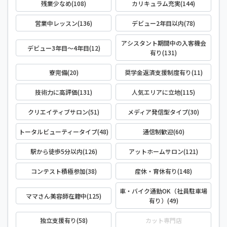
残業少なめ(108)
カリキュラム充実(144)
営業中レッスン(136)
デビュー2年目以内(78)
アシスタント期間中の入客機会
デビュー3年目～4年目(12)
有り(131)
寮完備(20)
奨学金返済支援制度有り(11)
技術力に高評価(131)
人気エリアに立地(115)
クリエイティブサロン(51)
メディア発信型タイプ(30)
トータルビューティータイプ(48)
通信制歓迎(60)
駅から徒歩5分以内(126)
アットホームサロン(121)
コンテスト積極参加(38)
産休・育休有り(148)
車・バイク通勤OK（社員駐車場
ママさん美容師在籍中(125)
有り）(49)
独立支援有り(58)
カット専門店