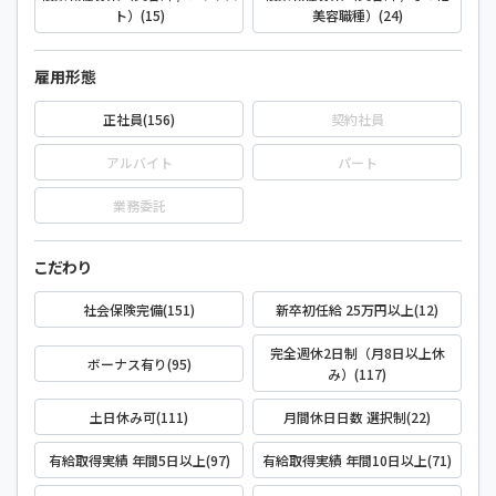
ト）(15)
美容職種）(24)
雇用形態
正社員(156)
契約社員
アルバイト
パート
業務委託
こだわり
社会保険完備(151)
新卒初任給 25万円以上(12)
完全週休2日制（月8日以上休
ボーナス有り(95)
み）(117)
土日休み可(111)
月間休日日数 選択制(22)
有給取得実績 年間5日以上(97)
有給取得実績 年間10日以上(71)